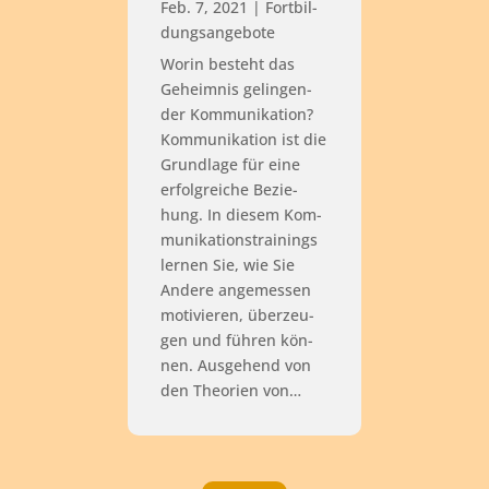
Feb. 7, 2021
|
Fort­bil­
dungs­an­ge­bo­te
Wor­in besteht das
Geheim­nis gelin­gen­
der Kom­mu­ni­ka­ti­on?
Kom­mu­ni­ka­ti­on ist die
Grund­la­ge für eine
erfolg­rei­che Bezie­
hung. In die­sem Kom­
mu­ni­ka­ti­ons­trai­nings
ler­nen Sie, wie Sie
Ande­re ange­mes­sen
moti­vie­ren, über­zeu­
gen und füh­ren kön­
nen. Aus­ge­hend von
den Theo­rien von…