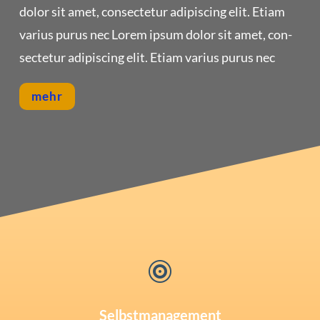
dolor sit amet, con­sec­te­tur adi­pi­scing elit. Eti­am
vari­us purus nec Lorem ipsum dolor sit amet, con­
sec­te­tur adi­pi­scing elit. Eti­am vari­us purus nec
mehr

Selbstmanagement