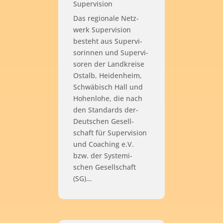
Supervision
Das regio­na­le Netz­
werk Super­vi­si­on
besteht aus Super­vi­
so­rin­nen und Super­vi­
so­ren der Land­krei­se
Ost­alb, Hei­den­heim,
Schwä­bisch Hall und
Hohen­lo­he, die nach
den Stan­dards der­
Deut­schen Gesell­
schaft für Super­vi­si­on
und Coa­ching e.V.
bzw. der Sys­te­mi­
schen Gesell­schaft
(SG)…