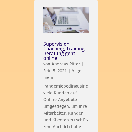
Supervision,
Coaching, Training,
Beratung geht
online
von
Andreas Ritter
|
Feb. 5, 2021
|
All­ge­
mein
Pan­de­mie­be­dingt sind
vie­le Kun­den auf
Online-Ange­bo­te
umge­stie­gen, um ihre
Mit­ar­bei­ter, Kun­den
und Kli­en­ten zu schüt­
zen. Auch ich habe