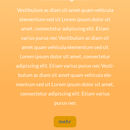
Ves­ti­bu­lum ac diam sit amet quam vehi­cu­la
ele­mentum sed sit Lorem ipsum dolor sit
amet, con­sec­te­tur adi­pi­scing elit. Eti­am
vari­us purus nec Ves­ti­bu­lum ac diam sit
amet quam vehi­cu­la ele­mentum sed sit
Lorem ipsum dolor sit amet, con­sec­te­tur
adi­pi­scing elit. Eti­am vari­us purus nec Ves­ti­
bu­lum ac diam sit amet quam vehi­cu­la ele­
mentum sed sit Lorem ipsum dolor sit amet,
con­sec­te­tur adi­pi­scing elit. Eti­am vari­us
purus nec
mehr