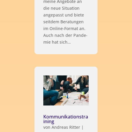
mei­ne Ange­bo­te an
die neue Situa­ti­on
ange­passt und bie­te
seit­dem Bera­tun­gen
im Online-For­mat an.
Auch nach der Pan­de­
mie hat sich…
Kommunikationstra
ining
von
Andreas Ritter
|