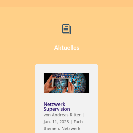
i
Aktuelles
Netzwerk
Supervision
von
Andreas Ritter
|
Jan. 11, 2025
|
Fach­
the­men
,
Netz­werk