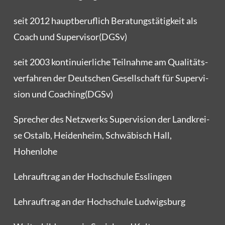
seit 2012 haupt­be­ruf­lich Bera­tungs­tä­tig­keit als
Coach und Supervisor(DGSv)
seit 2003 kon­ti­nu­ier­li­che Teil­nah­me am Qua­li­täts­
ver­fah­ren der Deut­schen Gesell­schaft für Super­vi­
si­on und Coaching(DGSv)
Spre­cher des Netz­werks Super­vi­si­on der Land­krei­
se Ost­alb, Hei­den­heim, Schwä­bisch Hall,
Hohenlohe
Lehr­auf­trag an der Hoch­schu­le Esslingen
Lehr­auf­trag an der Hoch­schu­le Ludwigsburg