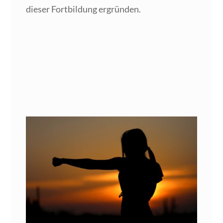
die­ser Fort­bil­dung ergründen.