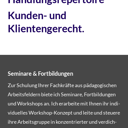
Kunden- und
Klientengerecht.
Seminare & Fortbildungen
Zur Schu­lung Ihrer Fach­kräf­te aus päd­ago­gi­schen
Arbeits­fel­dern bie­te ich Semi­na­re, Fort­bil­dun­gen
und Work­shops an. Ich erar­bei­te mit Ihnen ihr indi­
vi­du­el­les Work­shop-Kon­zept und lei­te und steue­re
ihre Arbeits­grup­pe in kon­zen­trier­ter und ver­dich­