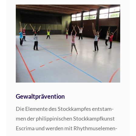
Gewaltprävention
Die Ele­men­te des Stock­kamp­fes ent­stam­
men der phil­ip­pi­ni­schen Stock­kampf­kunst
Escri­ma und wer­den mit Rhyth­mus­ele­men­