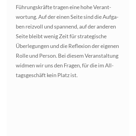
Füh­rungs­kräf­te tra­gen eine hohe Ver­ant­
wor­tung. Auf der einen Sei­te sind die Auf­ga­
ben reiz­voll und span­nend, auf der ande­ren
Sei­te bleibt wenig Zeit für stra­te­gi­sche
Über­le­gun­gen und die Refle­xi­on der eige­nen
Rol­le und Per­son. Bei die­sem Ver­an­stal­tung
wid­men wir uns den Fra­gen, für die im All­
tags­ge­schäft kein Platz ist.