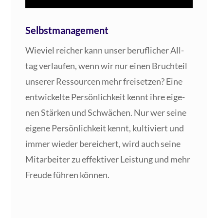
Selbstmanagement
Wie­viel rei­cher kann unser beruf­li­cher All­
tag ver­lau­fen, wenn wir nur einen Bruch­teil
unse­rer Res­sour­cen mehr frei­set­zen? Eine
ent­wi­ckel­te Per­sön­lich­keit kennt ihre eige­
nen Stär­ken und Schwä­chen. Nur wer sei­ne
eige­ne Per­sön­lich­keit kennt, kul­ti­viert und
immer wie­der berei­chert, wird auch sei­ne
Mit­ar­bei­ter zu effek­ti­ver Leis­tung und mehr
Freu­de füh­ren können.