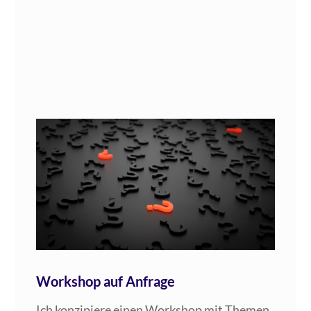
Workshop auf Anfrage
Ich kon­zi­pie­re einen Work­shop mit The­men