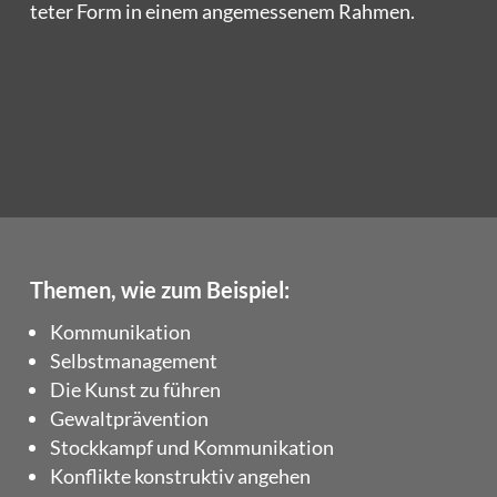
te­ter Form in einem ange­mes­se­nem Rahmen.
Themen, wie zum Beispiel:
Kom­mu­ni­ka­ti­on
Selbst­ma­nage­ment
Die Kunst zu führen
Gewalt­prä­ven­ti­on
Stock­kampf und Kommunikation
Kon­flik­te kon­struk­tiv angehen