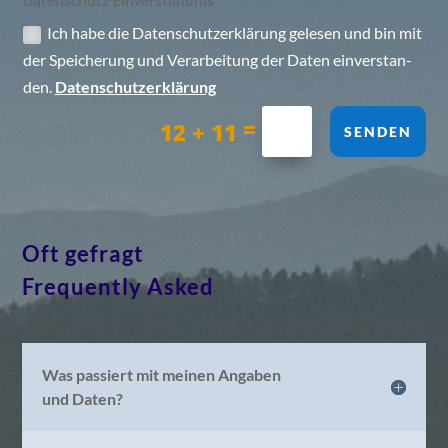
Daten­schutz Einverständnis
Ich habe die Daten­schutz­er­klä­rung gele­sen und bin mit
der Spei­che­rung und Ver­ar­bei­tung der Daten ein­ver­stan­
den.
Daten­schutz­er­klä­rung
=
Alternative:
12 + 11
SENDEN
Oft gefragt
Frequently Asked
Was passiert mit meinen Angaben
und Daten?