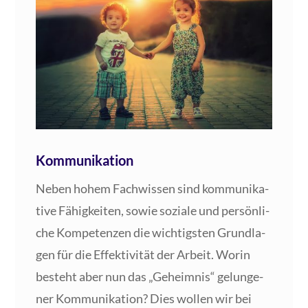
Kommunikation
Neben hohem Fach­wis­sen sind kom­mu­ni­ka­
ti­ve Fähig­kei­ten, sowie sozia­le und per­sön­li­
che Kom­pe­ten­zen die wich­tigs­ten Grund­la­
gen für die Effek­ti­vi­tät der Arbeit. Wor­in
besteht aber nun das „Geheim­nis“ gelun­ge­
ner Kom­mu­ni­ka­ti­on? Dies wol­len wir bei