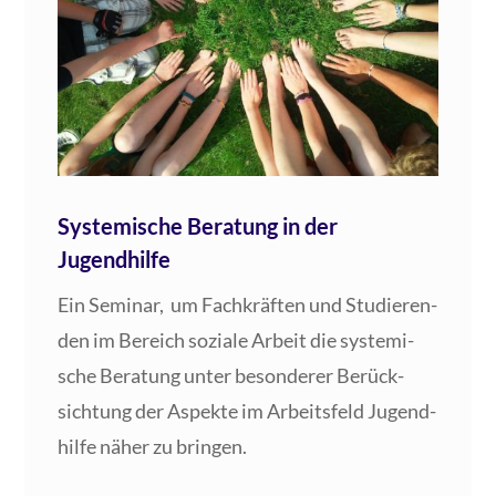
Systemische Beratung in der
Jugendhilfe
Ein Semi­nar, um Fach­kräf­ten und Stu­die­ren­
den im Bereich sozia­le Arbeit die sys­te­mi­
sche Bera­tung unter beson­de­rer Berück­
sich­tung der Aspek­te im Arbeits­feld Jugend­
hil­fe näher zu bringen.