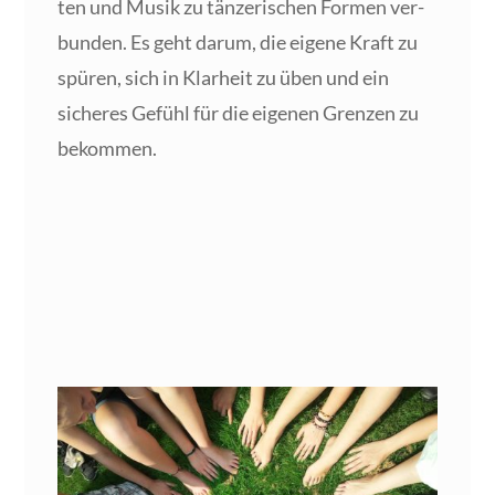
ten und Musik zu tän­ze­ri­schen For­men ver­
bun­den. Es geht dar­um, die eige­ne Kraft zu
spü­ren, sich in Klar­heit zu üben und ein
siche­res Gefühl für die eige­nen Gren­zen zu
bekommen.