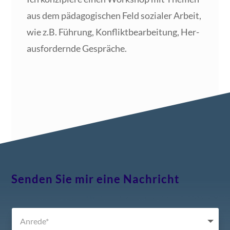
aus dem päd­ago­gi­schen Feld sozia­ler Arbeit,
wie z.B. Füh­rung, Kon­flikt­be­ar­bei­tung, Her­
aus­for­dern­de Gespräche.
Senden Sie mir eine Nachricht