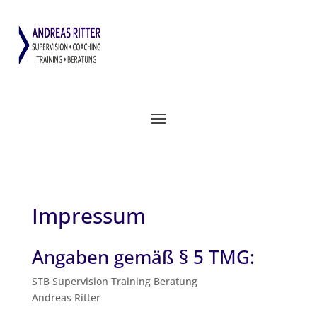
Impressum
Angaben gemäß § 5 TMG:
STB Super­vi­si­on Trai­ning Bera­tung
Andre­as Ritter