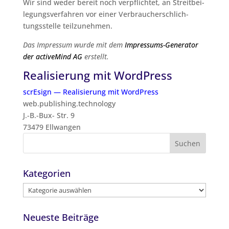
Wir sind weder bereit noch ver­pflich­tet, an Streit­bei­
le­gungs­ver­fah­ren vor einer Ver­brau­cher­schlich­
tungs­stel­le teilzunehmen.
Das Impres­sum wur­de mit dem
Impres­sums-Gene­ra­tor
der active­Mind AG
erstellt.
Realisierung mit WordPress
scrEsign — Rea­li­sie­rung mit Word­Press
web.publishing.technology
J.-B.-Bux- Str. 9
73479 Ell­wan­gen
Kategorien
Kategorien
Neueste Beiträge