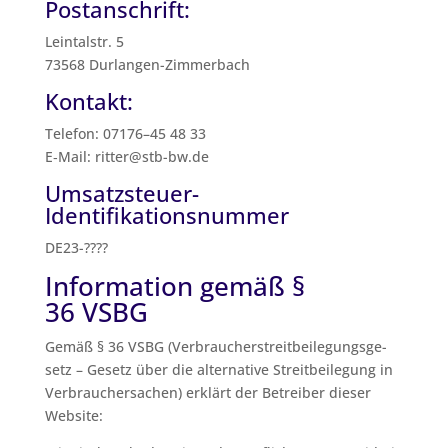
Postanschrift:
Lein­tal­str. 5
73568 Dur­lan­gen-Zim­mer­bach
Kontakt:
Tele­fon: 07176–45 48 33
E‑Mail: ritter@stb-bw.de
Umsatzsteuer-
Identifikationsnummer
DE23-????
Information gemäß §
36 VSBG
Gemäß § 36 VSBG (Ver­brau­cher­streit­bei­le­gungs­ge­
setz – Gesetz über die alter­na­ti­ve Streit­bei­le­gung in
Ver­brau­cher­sa­chen) erklärt der Betrei­ber die­ser
Website: