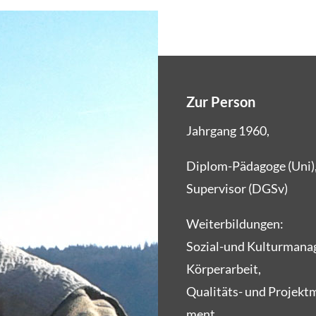
Zur Person
Jahr­gang 1960,
Diplom-Päd­ago­ge (Uni)
Super­vi­sor (DGSv)
Wei­ter­bil­dun­gen:
Sozi­al-und Kul­tur­ma­n
Kör­per­ar­beit,
Qua­li­täts- und Pro­jekt
ment