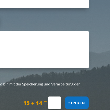
d bin mit der Spei­che­rung und Ver­ar­bei­tung der
=
15 + 14
SENDEN