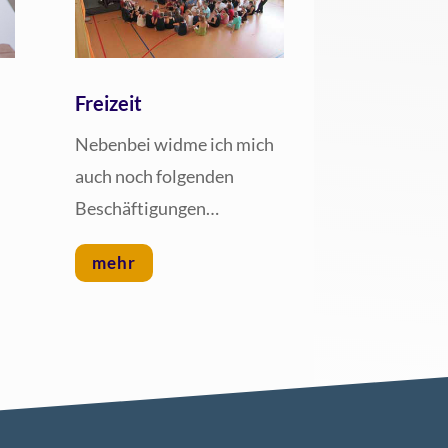
Freizeit
Neben­bei wid­me ich mich
auch noch fol­gen­den
Beschäftigungen…
mehr