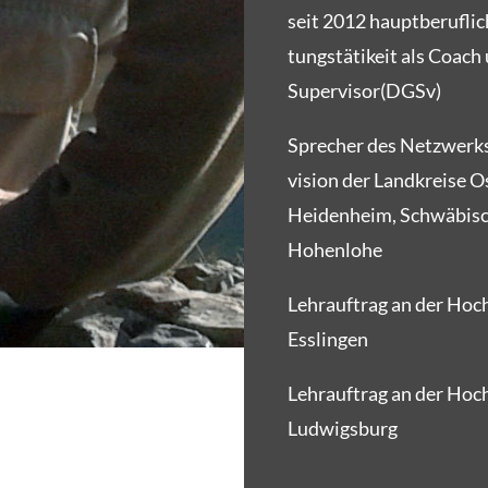
seit 2012 haupt­be­ruf­li­
tungs­tä­tikeit als Coach
Supervisor(DGSv)
Spre­cher des Netz­werk
vi­si­on der Land­krei­se O
Hei­den­heim, Schwä­bisc
Hohenlohe
Lehr­auf­trag an der Hoch
Esslingen
Lehr­auf­trag an der Hoch
Ludwigsburg