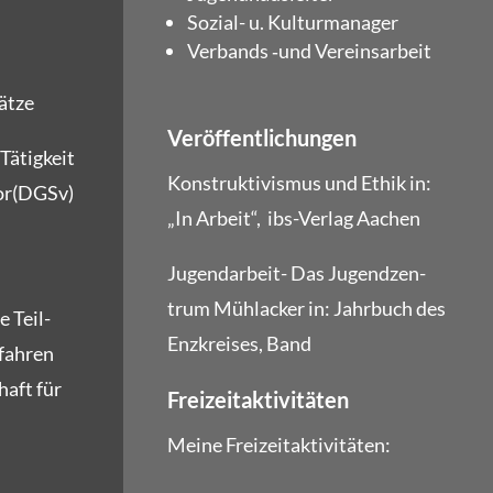
Sozi­al- u. Kulturmanager
Ver­bands ‑und Vereinsarbeit
sätze
Veröffentlichungen
 Tätig­keit
Kon­struk­ti­vis­mus und Ethik in:
sor(DGSv)
„In Arbeit“, ibs-Ver­lag Aachen
Jugend­ar­beit- Das Jugend­zen­
trum Mühl­acker in: Jahr­buch des
he Teil­
Enz­krei­ses, Band
fah­ren
haft für
Freizeitaktivitäten
Mei­ne Freizeitaktivitäten: