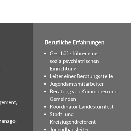
Berufliche Erfahrungen
Geschäfts­füh­rer einer
sozi­al­psych­ia­tri­schen
Einrichtung
,
Lei­ter einer Beratungsstelle
Jugend­amts­mit­ar­bei­ter
Bera­tung von Kom­mu­nen und
Gemeinden
age­ment,
Koor­di­na­tor Landesturnfest
Stadt ‑und
­ma­nage­
Kreisjugendreferent
Jugend­haus­lei­ter