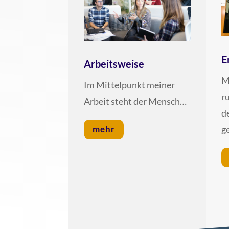
E
Arbeitsweise
Me
Im Mit­tel­punkt mei­ner
ru
Arbeit steht der Mensch…
d
mehr
g