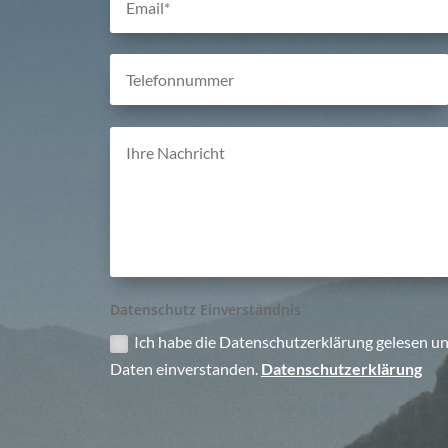
Daten­schutz Einverständnis
Ich habe die Daten­schutz­er­klä­rung gele­sen un
Daten ein­ver­stan­den.
Daten­schutz­er­klä­rung
Alternative: