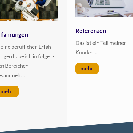
Referenzen
rfahrungen
Das ist ein Teil mei­ner
i­ne beruf­li­chen Erfah­
Kunden…
n­gen habe ich in fol­gen­
en Berei­chen
mehr
esammelt…
mehr