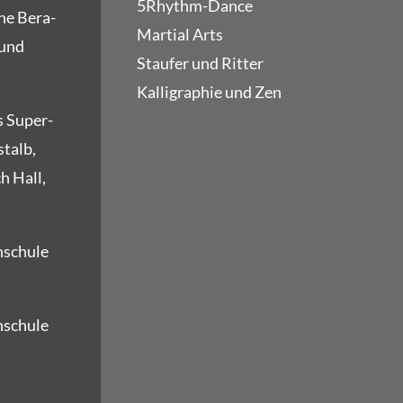
5Rhythm-Dance
che Bera­
Mar­ti­al Arts
 und
Stau­fer und Rit­ter
Kal­li­gra­phie und Zen
s Super­
st­alb,
h Hall,
­schu­le
­schu­le