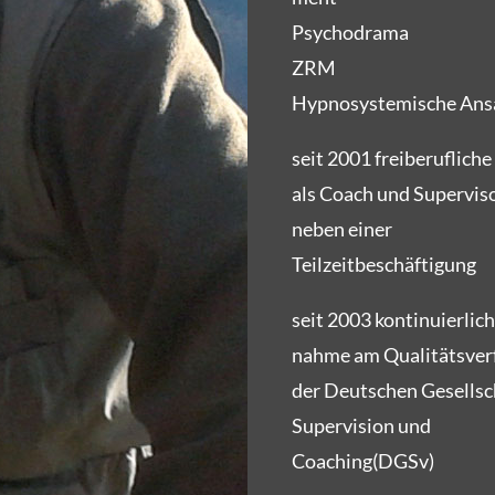
Psy­cho­dra­ma
ZRM
Hyp­no­sys­te­mi­sche An
seit 2001 frei­be­ruf­li­che
als Coach und Supervi
neben einer
Teilzeitbeschäftigung
seit 2003 kon­ti­nu­ier­li­c
nah­me am Qua­li­täts­ver­
der Deut­schen Gesell­sc
Super­vi­si­on und
Coaching(DGSv)