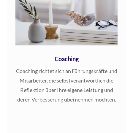
Coaching
Coa­ching rich­tet sich an Füh­rungs­kräf­te und
Mit­ar­bei­ter, die selbst­ver­ant­wort­lich die
Reflek­ti­on über Ihre eige­ne Leis­tung und
deren Ver­bes­se­rung über­neh­men möchten.