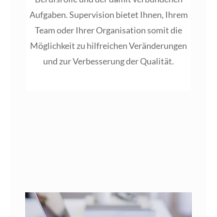
Auf­ga­ben. Super­vi­si­on bie­tet Ihnen, Ihrem
Team oder Ihrer Orga­ni­sa­ti­on somit die
Mög­lich­keit zu hilf­rei­chen Ver­än­de­run­gen
und zur Ver­bes­se­rung der Qualität.