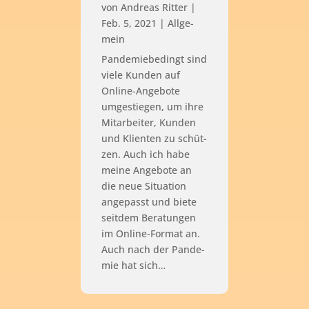
von
Andreas Ritter
|
Feb. 5, 2021
|
All­ge­
mein
Pan­de­mie­be­dingt sind
vie­le Kun­den auf
Online-Ange­bo­te
umge­stie­gen, um ihre
Mit­ar­bei­ter, Kun­den
und Kli­en­ten zu schüt­
zen. Auch ich habe
mei­ne Ange­bo­te an
die neue Situa­ti­on
ange­passt und bie­te
seit­dem Bera­tun­gen
im Online-For­mat an.
Auch nach der Pan­de­
mie hat sich…