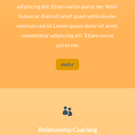
adi­pi­scing elit. Eti­am vari­us purus nec Ves­ti­
bu­lum ac diam sit amet quam vehi­cu­la ele­
mentum sed sit Lorem ipsum dolor sit amet,
con­sec­te­tur adi­pi­scing elit. Eti­am vari­us
purus nec
mehr

Relationship Coaching