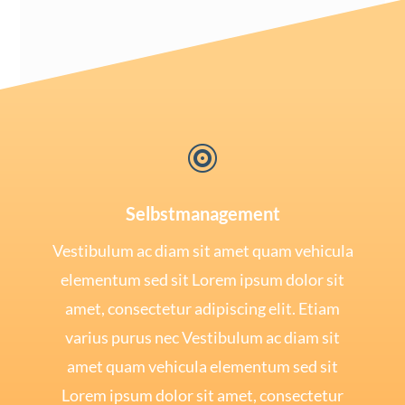

Selbstmanagement
Ves­ti­bu­lum ac diam sit amet quam vehi­cu­la
ele­mentum sed sit Lorem ipsum dolor sit
amet, con­sec­te­tur adi­pi­scing elit. Eti­am
vari­us purus nec Ves­ti­bu­lum ac diam sit
amet quam vehi­cu­la ele­mentum sed sit
Lorem ipsum dolor sit amet, con­sec­te­tur