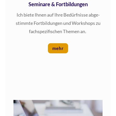
Seminare & Fortbildungen
Ich bie­te Ihnen auf Ihre Bedürf­nis­se abge­
stimm­te Fort­bil­dun­gen und Work­shops zu
fach­spe­zi­fi­schen The­men an.
mehr