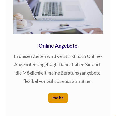
Online Angebote
In die­sen Zei­ten wird ver­stärkt nach Online-
Ange­bo­ten ange­fragt. Daher haben Sie auch
die Mög­lich­keit mei­ne Bera­tungs­an­ge­bo­te
fle­xi­bel von zuhau­se aus zu nutzen.
mehr