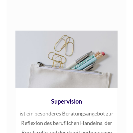
Supervision
ist ein beson­de­res Bera­tungs­an­ge­bot zur
Refle­xi­on des beruf­li­chen Han­delns, der
Berufs­rol­le und der damit ver­bun­de­nen