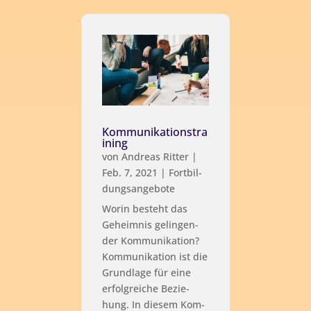
Kommunikationstra
ining
von
Andreas Ritter
|
Feb. 7, 2021
|
Fort­bil­
dungs­an­ge­bo­te
Wor­in besteht das
Geheim­nis gelin­gen­
der Kom­mu­ni­ka­ti­on?
Kom­mu­ni­ka­ti­on ist die
Grund­la­ge für eine
erfolg­rei­che Bezie­
hung. In die­sem Kom­