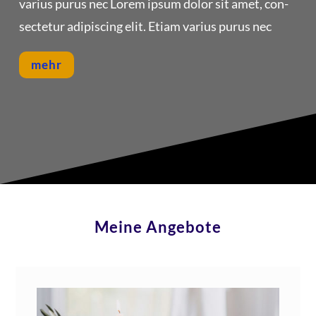
vari­us purus nec Lorem ipsum dolor sit amet, con­
sec­te­tur adi­pi­scing elit. Eti­am vari­us purus nec
mehr
Meine Angebote