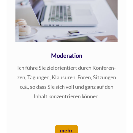
Moderation
Ich füh­re Sie ziel­ori­en­tiert durch Kon­fe­ren­
zen, Tagun­gen, Klau­su­ren, Foren, Sit­zun­gen
o.ä., so dass Sie sich voll und ganz auf den
Inhalt kon­zen­trie­ren können.
mehr