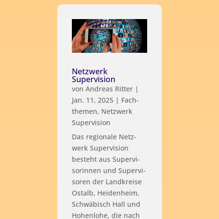
Netzwerk
Supervision
von
Andreas Ritter
|
Jan. 11, 2025
|
Fach­
the­men
,
Netz­werk
Supervision
Das regio­na­le Netz­
werk Super­vi­si­on
besteht aus Super­vi­
so­rin­nen und Super­vi­
so­ren der Land­krei­se
Ost­alb, Hei­den­heim,
Schwä­bisch Hall und
Hohen­lo­he, die nach