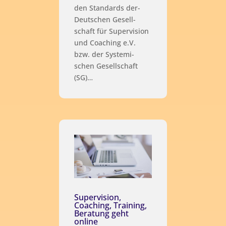
den Stan­dards der­
Deut­schen Gesell­
schaft für Super­vi­si­on
und Coa­ching e.V.
bzw. der Sys­te­mi­
schen Gesell­schaft
(SG)…
Supervision,
Coaching, Training,
Beratung geht
online