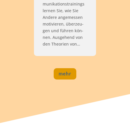
mu­ni­ka­ti­ons­trai­nings
ler­nen Sie, wie Sie
Ande­re ange­mes­sen
moti­vie­ren, über­zeu­
gen und füh­ren kön­
nen. Aus­ge­hend von
den Theo­rien von…
mehr