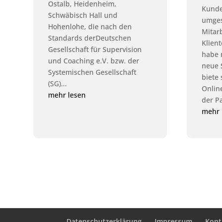
Ostalb, Heidenheim,
Kunde
Schwäbisch Hall und
umges
Hohenlohe, die nach den
Mitar
Standards derDeutschen
Klien
Gesellschaft für Supervision
habe 
und Coaching e.V. bzw. der
neue 
Systemischen Gesellschaft
biete
(SG)...
Onlin
mehr lesen
der P
mehr 
Datenschutzerklärung
Impressum
Kont