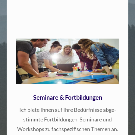
Oft gefragt
Frequently Asked
Was passiert mit meinen Angaben
und Daten?
Was ist der Unterschied zwischen Coaching
Seminare & Fortbildungen
und Supervision?
Ich bie­te Ihnen auf Ihre Bedürf­nis­se abge­
Wie verläuft so ein Prozess?
stimm­te Fort­bil­dun­gen, Semi­na­re und
Work­shops zu fach­spe­zi­fi­schen The­men an.