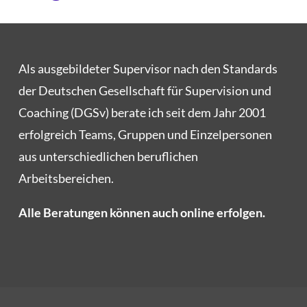
Als aus­ge­bil­de­ter Super­vi­sor nach den Stan­dards
der Deut­schen Gesell­schaft für Super­vi­si­on und
Coa­ching
(DGSv)
bera­te ich seit dem Jahr 2001
erfolg­reich Teams, Grup­pen und Ein­zel­per­so­nen
aus unter­schied­li­chen beruf­li­chen
Arbeitsbereichen.
Alle Bera­tun­gen kön­nen auch online erfolgen.